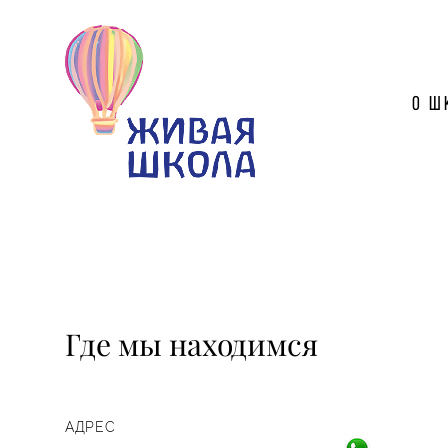
О ш
Где мы находимся
АДРЕС