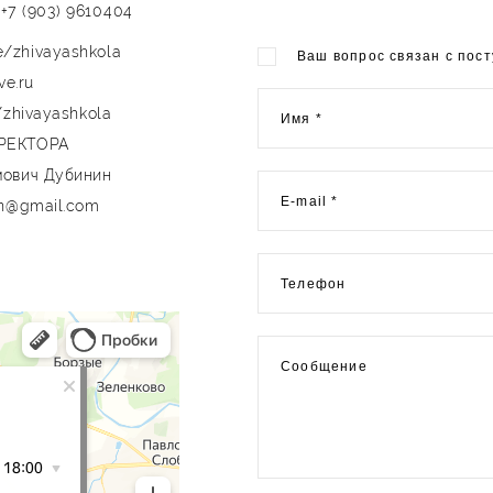
p
+7 (903) 9610404
me/zhivayashkola
Ваш вопрос связан с пос
ve.ru
/zhivayashkola
Имя *
РЕКТОРА
мович Дубинин
E-mail *
in@gmail.com
Телефон
Сообщение