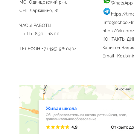
МО, Одинцовский р-н,
WhatsAp
СНТ Ларюшино, 81
https://t.
info@school-li
ЧАСЫ РАБОТЫ
https://vk.com
Пн-Пт: 8:30 - 18:00
КОНТАКТЫ ДИ
Капитон Вади
ТЕЛЕФОН +7 (495) 9610404
Email
Kdubin